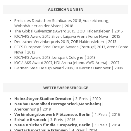
AUSZEICHNUNGEN
Preis des Deutschen Stahlbaues 2018, Auszeichnung,
Wohnhäuser an der Alster
┊ 2018
The Global Galvanizing Award 2015, ZOB Haldensleben
┊ 2015
IOC/IAKS Award 2015 Silver, Itaípava Arena Fonte Nova
┊ 2015
Deutscher Verzinkerpreis 2013, ZOB Haldensleben
┊ 2013
ECCS European Steel Design Awards (Portugal) 2013, Arena Fonte
Nova
┊ 2013
IOC/IAKS Award 2013, Lentpark Cologne
┊ 2013
IOC / IAKS Award 2007, HDI-Arena (ehem. AWD-Arena)
┊ 2007
German Steel Design Award 2006, HDI-Arena Hannover
┊ 2006
WETTBEWERBSERFOLGE
Heinz-Steyer-Stadion Dresden
┊ 3. Preis ┊ 2020
Neubau Kombibad Herzogenried (Mannheim)
┊
Anerkennung ┊ 2019
Verbindungsbauwerk Plötzensee, Berlin
┊ 1. Preis ┊ 2016
Eishalle Bruneck
┊ 3. Preis ┊ 2015
Neue Brücken für die Europacity, Berlin
┊ 1. Preis ┊ 2014
Vierfachsporthalle Erlangen
┊ 4. Preis ┊ 2014