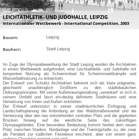
LEICHTATHLETIK- UND JUDOHALLE, LEIPZIG
Internationaler Wettbewerb - International Competition, 2003
Bauort:
Leipzig
Bauherr:
Stadt Leipzig
Im Zuge der Olympiabewerbung der Stadt Leipzig wurden die Architekten
in einem Wettbewerb aufgefordert, eine Leichtathletik- und Judohalle mit
temporärer Nutzung als Schwimmbad für Schwimmwettkämpfe und
Wasserballnutzung zu entwickeln.
Der Entwurf von Schulitz Architekten bekennt sich als klare prägnante,
gleichwohl unaufdringlich Großform zu den städtebaulichen
Ordnungsprinzipien. Mit seiner Außenraumgestaltung „verankert“ er sich in
seinem Umfeld und lässt ein-deutig definierte Stadträume und eine
Vernetzung von Innen und Außen entstehen.
Der Entwurf unterstützt in seiner stadträumlichen Einfügung und
Landschaftsplanung die Anbindung an das Waldstraßenviertel und die
Vernetzung über den neu entstehenden zentralen Platz und die geplanten
Brücken hinweg auf die westliche Seite des zukünftigen
Olympiageländes. Eine besondere Bedeutung kommt hierbei dem neuen
Platz zwischen Stadion, Nordanlage und der Trainingshalle zu, der zwar
als Pendant zur südlichen Festwiese erscheint, aber von einem ganz
anderen Charakter geprägt sein wird.