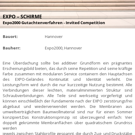
EXPO – SCHIRME
Expo2000 Gutachtenverfahren - Invited Competition
Bauort:
Hannover
Bauherr:
Expo2000, Hannover
Eine Überdachung sollte bei additiver Grundform ein prägnantes
Erscheinungsbild bieten, das durch seine Repetition und seine kräftige
Farbe zusammen mit modularen Service containern den Hauptachsen
des EXPO-Geländes Kontinuität und Identität verleiht. Die
Leistungsform wird durch die nur kurzzeitige Nutzung bestimmt. Alle
Verbindungen dieser leichten, materialminimierten Struktur sind
Schraubverbindungen. Alle Teile sind werkseitig vorgefertigt und
können einschließlich der Fundamente nach der EXPO zerstörungsfrei
abgebaut und wiederverwendet werden. Die Membranen aus
umweltverträglichem Baumwollmaterial sind nur für einen Sommer
konzipiert.Das Konstruktionsprinzip ist überzeugend einfach: Vier
doppelt gekrümmte Membranflächen über quadratischem Grundriss
werden
jeweils zwischen Stahlprofile gespannt, die durch Zug- und Druckstäbe