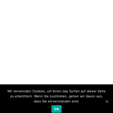
Wir verwenden Cookies, um Ihnen das Surfen auf dieser Seite
Jobs
Impressum
zu erleichtern. Wenn Sie zustimmen, gehen wir davon aus,
dass Sie einverstanden sind.
Copyright © 2021 - SCHULITZ ARCHITEKTEN
OK